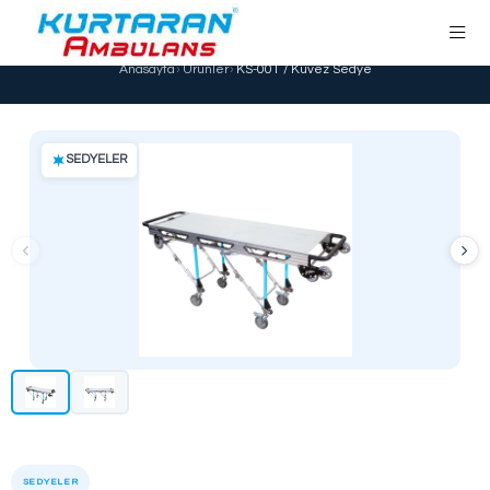
KS-001 / Küvez Sedye
Anasayfa
›
Ürünler
›
KS-001 / Küvez Sedy
SEDYELER