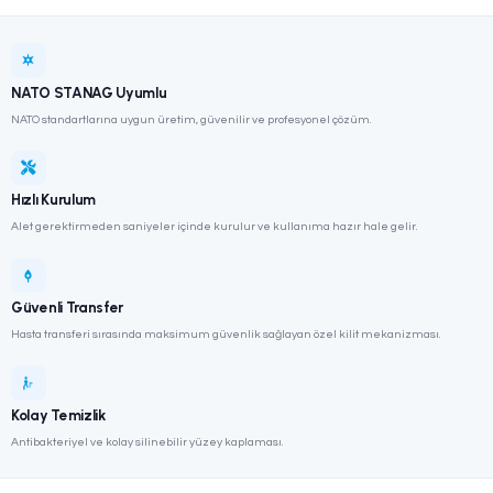
Hafif alüminyum taşıyıcı gövde
Ambulans ray sistemine uyumlu
Hafif & Taşınabilir
Yüksek Dayanım
NATO STANAG Uyumlu
Ürün Bilgi Formu
Broşürü İndir
NATO STANAG Uyumlu
NATO standartlarına uygun üretim, güvenilir ve profesyonel çözüm