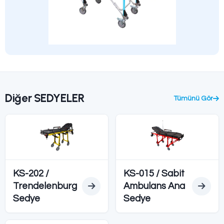
Teknik Özellikler
Ürün Açıklaması
Model
KS-001 Kü
Standart
CE
Kullanım
Yenidoğan / 