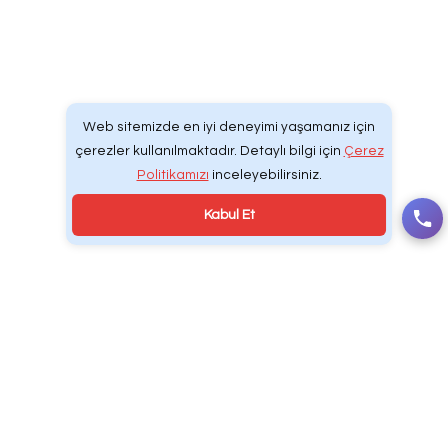
Web Tasarım | Develcodex® Dijital Yazılım & R