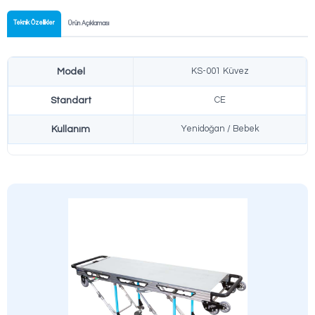
Hızlı Kurulum
Alet gerektirmeden saniyeler içinde kurulur ve kullanıma hazır ha
Güvenli Transfer
Hasta transferi sırasında maksimum güvenlik sağlayan özel kilit
Kolay Temizlik
Antibakteriyel ve kolay silinebilir yüzey kaplaması.