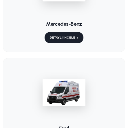
KS-202 /
KS-015 / S
Trendelenburg
Ambulans
Sedye
Sedye
KS-001 / Sabit