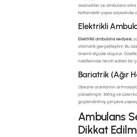
Özelli
Kaliteli bir
am
şunlardır:
Taşıma ka
sedyeler i
Gövde ma
böylece sa
Yükseklik 
ayarlanabi
Kilitleme 
çarpışma 