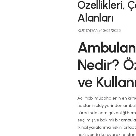
Ambu
Özell
Alanl
KURTARAN