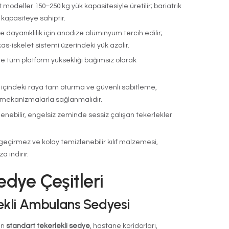
lans Ana Sedyesi Nas
ır?
na sedyesi
, tekerlekli alüminyum veya çelik gövdesi 
 ve yükseklik ayarlı bir hasta taşıma platformudur. A
l kilitleme sistemiyle sabitlenen sedye; hastanın 
g (bacaklar yukarıda) pozisyonlarına kolayca getiril
lerde otomatik yükseklik ayarı, elektrikli kilitlem
 sistemi de standart özellikler arasına girmiştir.
lans Ana Sedyesinin