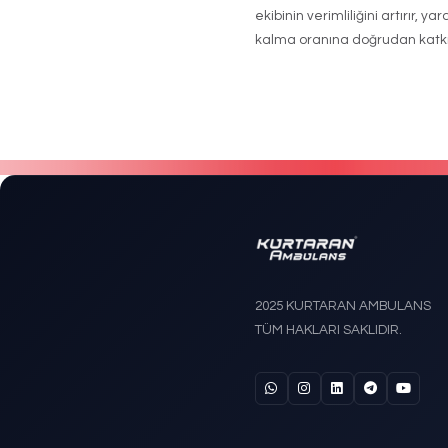
Elektrikli a
otomatik gerç
önemli ölçüd
nakillerinde
Bariatr
Obezite oran
yükselmiştir
güçlendirilm
Ambu
Dikka