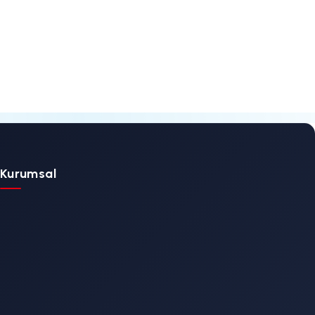
trik motoruyla
aralanma riskini
zun mesafeli hasta
i
talebi de
platform genişliği ve
kânı sağlar.
nde