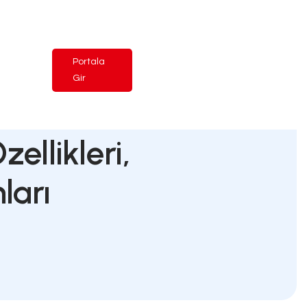
ns
Ürünler
İletişim
Nedir? Özellikl
ullanım Alanları
fa
Blog