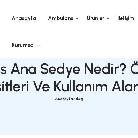
Anasayfa
Ambula
Kurumsal
ulans Ana Sedye 
Çeşitleri Ve K
Anasay