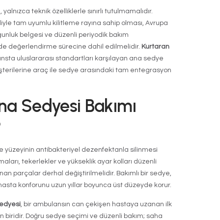
r:
360° dönen, kilitlenebilir, engelsiz zeminde sessiz 
melidir.
ntibakteriyel, su geçirmez ve kolay temizlenebilir kı
aşma riskini en aza indirir.
lans Sedye Çeşitleri
rt Tekerlekli Ambulans Sedy
llanılan model olan
standart tekerlekli sedye
, hastan
e ambulans arka kapısı arasında kolay manevra imk
 yapısı sayesinde araç içinde minimum yer kaplar.
ikli Ambulans Sedyesi