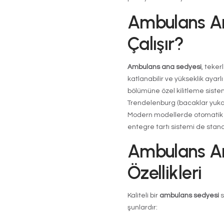
Amb
Nedi
ve 
Acil tıbbi m
hastanın ol
sürecinde he
seçilmiş ve b
ikincil yaral
pozisyonda k