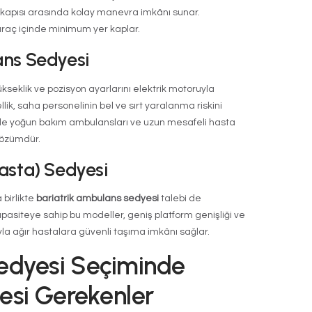
kleri
bulans sedyesi
seçerken dikkat edilmesi gereken ba
pasitesi:
Standart modeller 150–250 kg yük kapasitesiyl
se 300 kg ve üzeri kapasiteye sahiptir.
lzemesi:
Hafiflik ve dayanıklılık için anodize alüminyu
ha personelinin kas-iskelet sistemi üzerindeki yük az
ayarı:
Sırt, bacak ve tüm platform yüksekliği bağımsız
lmelidir.
sistemi:
Ambulans içindeki raya tam oturma ve güven
testlerini geçmiş mekanizmalarla sağlanmalıdır.