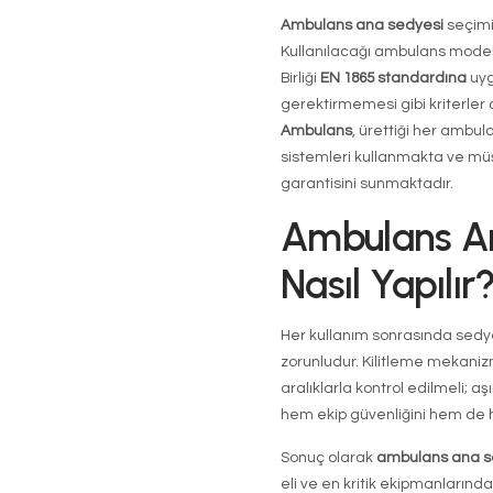
Tekerlekle
tercih edil
Döşeme:
A
çapraz bul
Ambu
Standa
En yaygın ku
asansörler v
Katlanabilir
Elektr