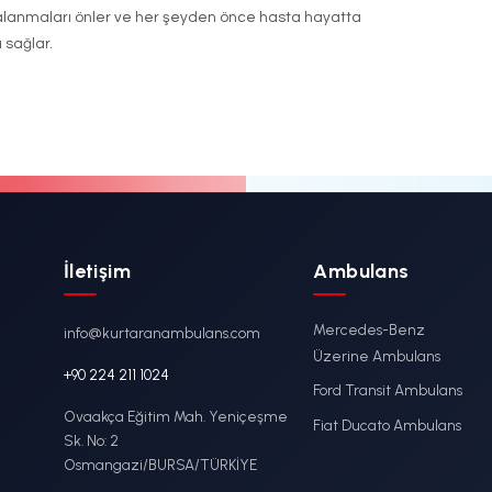
mbulans sedyesi
, yükseklik ve pozisyon ayarlarını elek
ekleştirir. Bu özellik, saha personelinin bel ve sırt y
e düşürür. Özellikle yoğun bakım ambulansları ve u
 tercih edilen bir çözümdür.
ik (Ağır Hasta) Sedyesi
larının artmasıyla birlikte
bariatrik ambulans sedyes
. 300 kg ve üzeri kapasiteye sahip bu modeller, geniş 
iş çerçeve yapısıyla ağır hastalara güvenli taşıma im
lans Sedyesi Seçimi
t Edilmesi Gerekenler