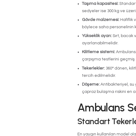
Ambu
Çalış
Ambulans a
katlanabilir
bölümüne öze
Trendelenbur
Modern model
entegre tartı
Ambu