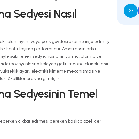
ulans Ana Sed
r? Özellikleri, Çe
Kullanım Alanları
üdahalenin en kritik ekipmanlarından biri olan
ambula
ay yerinden ambulansa ve ambulanstan sağlık kurul
m güvenliği hem de konforunu sağlayan temel tıbbi 
akımlı bir
ambulans sedyesi
, saha ekibinin müdahale 
anma riskini ortadan kaldırır ve hastanın vital bulgula
oruyarak hastane öncesi bakım kalitesini doğrudan y