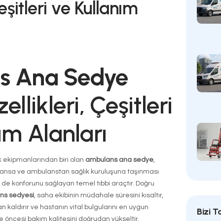
lans Ana Sedye Nedi
ikleri, Çeşitleri ve Kull
arı
10/01/2026