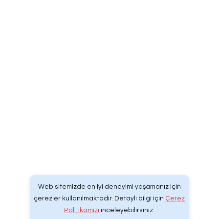
Ovaakça Eğitim Mah. Yeniçeşme Sk. No: 2
Osmangazi/BURSA/TÜRKİYE
Ambulans
Mercedes-Benz Üzerine Ambulans
Ford Transit Ambulans
Fiat Ducato Ambulans
Kurumsal