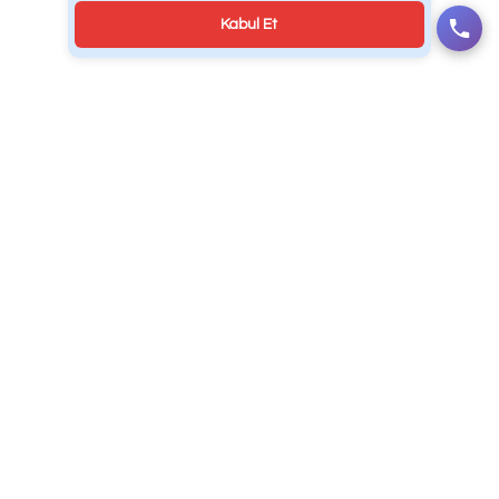
Web Tasarım | Develcodex® Dijital Yazılım & R