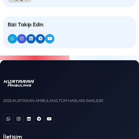
Sahra Sedye Nedir? Askeri ve Afe
Tıbbında Kullanımı ile Teknik Özellik
KURTARAN
18/05/2026
1
2
3
4
Son Yazılar