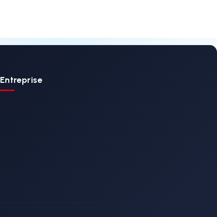
ncard
KS-001 / Brancard
mbulance
Principal d'Ambulan
Fixe