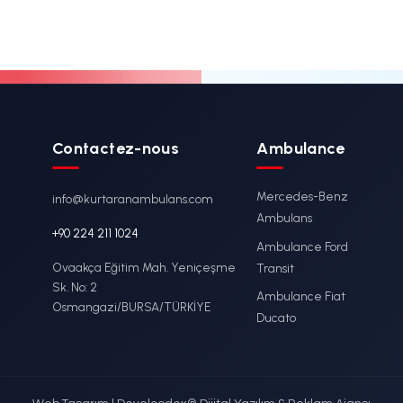
/ Brancard
KS-015 / Bra
lenburg
Principal d'A
Fixe