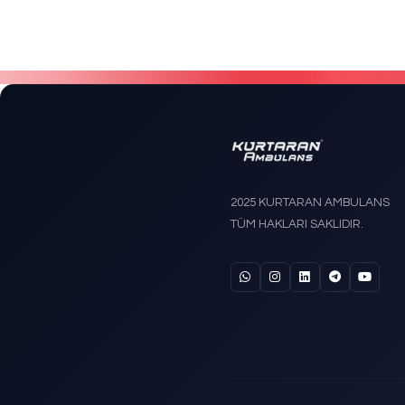
KS-202 
Trende