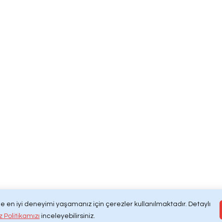
Contactez-nous
info@kurtaranambulans.c
RAN AMBULANS
 SAKLIDIR.
+90 224 211 1024
Ovaakça Eğitim Mah. Yen
Sk. No: 2
Osmangazi/BURSA/TÜRKİ