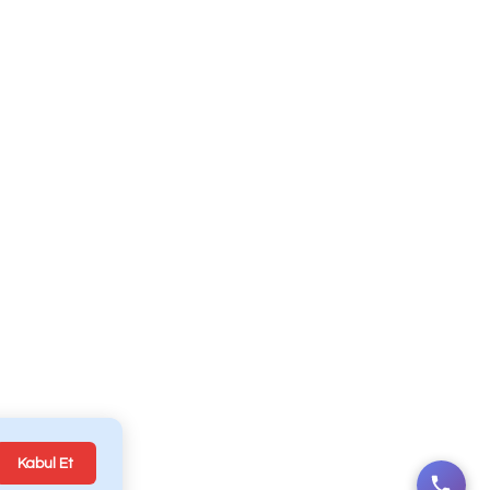
Ambulance
Entreprise
Mercedes-Benz
om
Ambulans
Ambulance Ford
içeşme
Transit
Ambulance Fiat
YE
Ducato