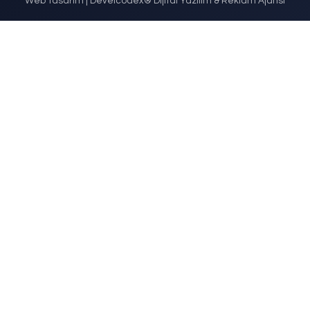
ercedes-Benz
Fo
DETAYLI İNCELE
DETAYLI