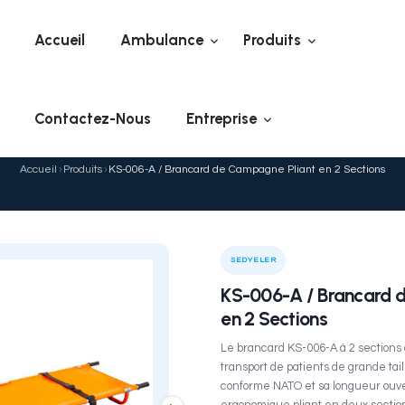
Accueil
Ambulanc
Contactez-Nous
En
-006-A / Brancard de Ca
Accueil
›
Produits
›
KS-006-A / Branca
ELER