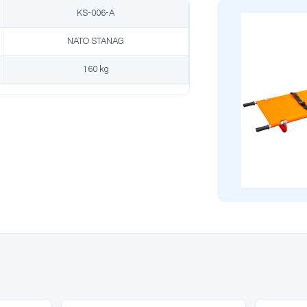
likler
Ürün Açıklaması
Modèle
KS-006-A
Norme
NATO STANAG
apacité
160 kg