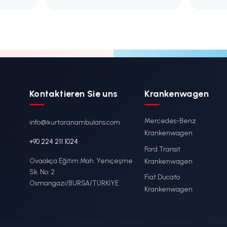
/
KS-015 / Fest
lenburg-Trage
Montierte
Krankenwage
Haupttrage