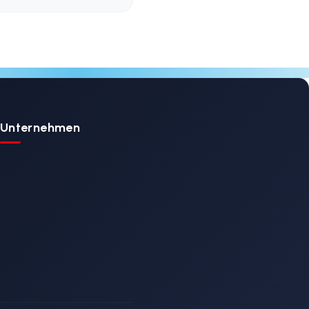
KS-001 / Fest
Montierte Haupttra
n-