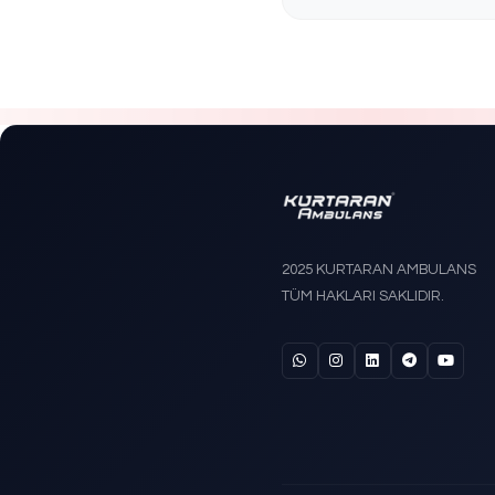
KS-202 
Trende