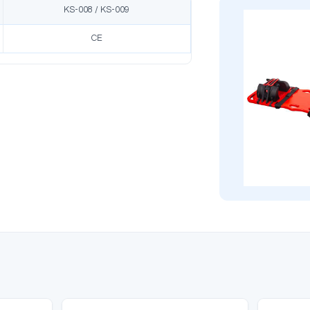
likler
Ürün Açıklaması
Modell
KS-008 / KS-009
Norm
CE