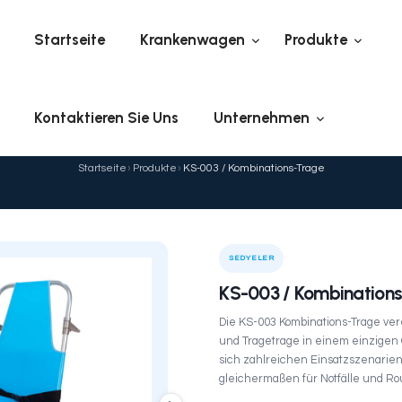
Startseite
Kranke
Kontaktieren Sie Uns
KS-003 / Komb
Startseite
›
Produkte
›
KS-
ELER