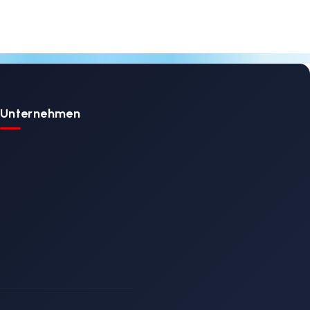
KS-001 / Fest
Montierte Haupttra
n-