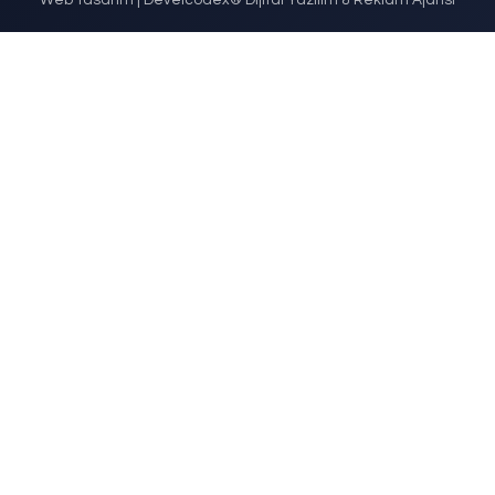
ercedes-Benz
Fo
DETAYLI İNCELE
DETAYLI