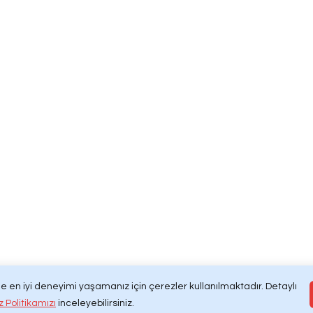
Kontaktieren Sie un
info@kurtaranambulans.c
RAN AMBULANS
 SAKLIDIR.
+90 224 211 1024
Ovaakça Eğitim Mah. Yen
Sk. No: 2
Osmangazi/BURSA/TÜRKİ
Web Tasarım | Develcodex® Di