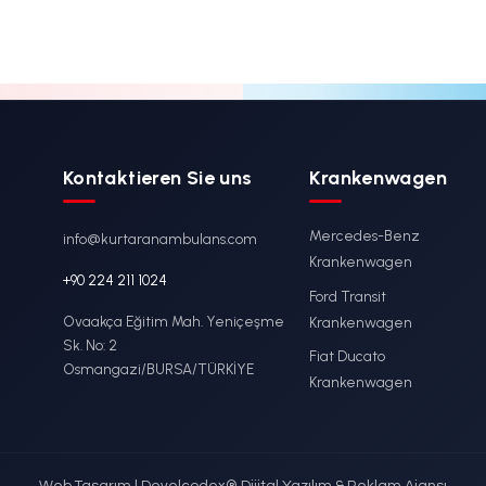
/
KS-015 / Fest
lenburg-Trage
Montierte
Krankenwage
Haupttrage