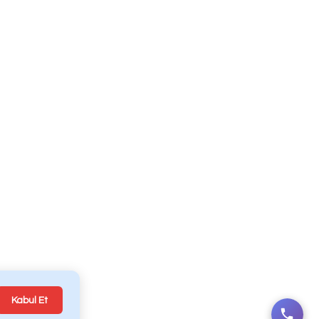
s
Krankenwagen
Unternehme
Mercedes-Benz
om
Krankenwagen
Ford Transit
içeşme
Krankenwagen
Fiat Ducato
YE
Krankenwagen
jital Yazılım & Reklam Ajansı