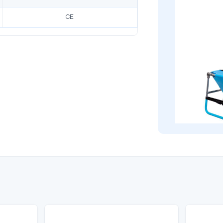
likler
Ürün Açıklaması
Modell
KS-003
Norm
CE