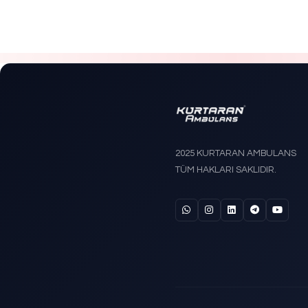
KS-202 
Trende