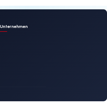
rd
Fiat
 İNCELE
DETAYLI İNCELE