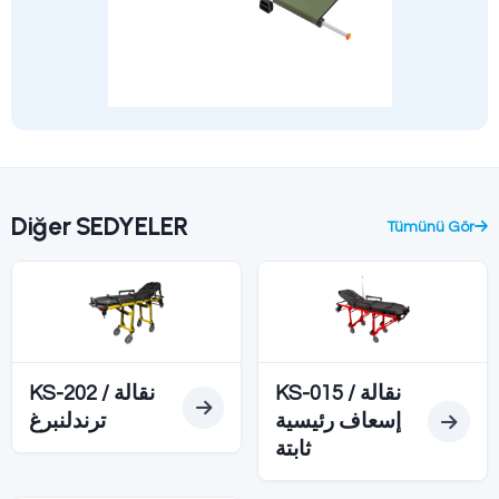
NATO STA
المعيار
160 كغ
سعة الحمل