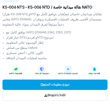
SEDYELER
ة NATO
طرازا KS-006 NTS وNTD نقالتان ميدانيتان خاصتان مُصنَّعتان بتوافق كامل مع
معايير NATO STANAG. مصممتان لأقسى ظروف العمليات العسكرية وتوفران
دعماً موثوقاً لفرق الميدان بمواد عالية المقاومة.
توافق كامل مع NATO STANAG 2040, 2050, 2070
خيار طراز NTS (فردي) وNTD (مزدوج)
إطار ألومنيوم عالي المقاومة
سطح من قماش Oxford
اللون: كاكي / أخضر عسكري