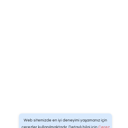
سيارة إسعاف
سيارة إسعاف مرسيدس بنز
سيارة إسعاف فورد ترانزيت
سيارة إسعاف فيات دوكاتو
شركة
Web Tasarım | Develcodex® Dijital Yazılım & R